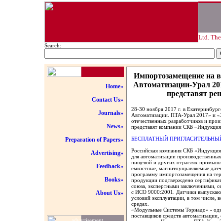
Ltd. Th
Search:
Импортозамещение на в
Автоматизации-Урал 201
Home»
представят ре
Contact Us»
28-30 ноября 2017 г. в Екатеринбур
Journals»
Автоматизации. ПТА-Урал 2017» и «
отечественных разработчиков и прои
News»
представят компании СКБ «Индукци
БЕСПЛАТНЫЙ ПРИГЛАСИТЕЛЬНЫЙ
Preparation of Papers»
Российская компания СКБ «Индукция»
Advertising»
для автоматизации производственных
пищевой и других отраслях промышле
Feedback»
емкостные, магнитоуправляемые дат
программу импортозамещения на тер
Books»
продукции подтверждено сертифика
союза, экспертными заключениями, 
с ИСО 9000:2001. Датчики выпускают
About Us»
условий эксплуатации, в том числе,
средах.
«Модульные Системы Торнадо» - оди
поставщиков средств автоматизации,
advertisement