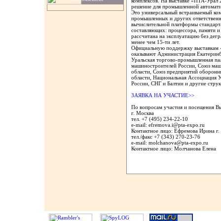
комплексов. На выставке «ПТА-Урал
решение для промышленной автомати
Это универсальный встраиваемый ко
промышленных и других ответственн
вычислительной платформы стандарт
составляющих: процессора, памяти и
рассчитана на эксплуатацию без дегр
менее чем 15-ти лет.
Официальную поддержку выставкам 
оказывают Администрация Екатеринб
Уральская торгово-промышленная пал
машиностроителей России, Союз ма
области, Союз предприятий оборонн
области, Национальная Ассоциация 
России, СНГ и Балтии и другие стру
ЗАЯВКА НА УЧАСТИЕ>>
По вопросам участия и посещения В
г. Москва
тел. +7 (495) 234-22-10
e-mail: efremova.i@pta-expo.ru
Контактное лицо: Ефремова Ирина г.
тел./факс +7 (343) 270-23-76
e-mail: molchanova@pta-expo.ru
Контактное лицо: Молчанова Елена