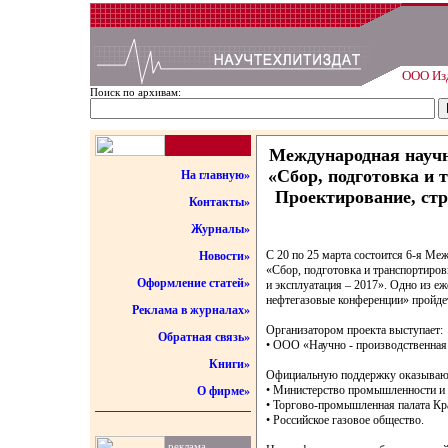
ООО Изд
Поиск по архивам:
Международная научн
«Сбор, подготовка и 
На главную»
Проектирование, стр
Контакты»
Журналы»
С 20 по 25 марта состоится 6-я Ме
Новости»
«Сбор, подготовка и транспортиров
Оформление статей»
и эксплуатация – 2017». Одно из 
нефтегазовые конференции» пройдет
Реклама в журналах»
Организатором проекта выступает:
Обратная связь»
• ООО «Научно - производственная
Книги»
Официальную поддержку оказываю
• Министерство промышленности и 
О фирме»
• Торгово-промышленная палата Кр
• Российское газовое общество.
реклама