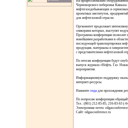
На профессионально оборудованной
Черноморского побережья Кавказа –
нефтегазодобывающих и сервисных 
проектных институтов, предприятий
для нефтегазовой отрасли.
Оргкомитет продолжает интенсивну
спикерами которых, выступят ведущ
Программа конференции позволит её
новейшими разработками в области
последующей транспортировки нефти
продукция, материалы и химреагент
с представителями нефтегазовой от
По итогам конференции будут опуб
выпуск журнала «Нефть. Газ. Нова
мероприятия.
Информационную поддержку оказыв
интернет-ресурсы.
Нажмите
сюда
для прохождения рег
По вопросам конференции обращайт
Тел.: (861) 212-85-85, 216-83-63 (-6
Электронная почта: oilgasconference
Сайт: oilgasconference.ru