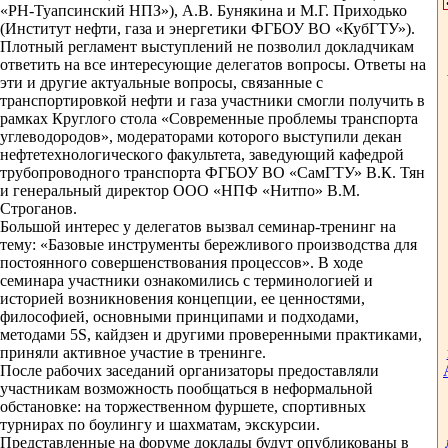
«РН-Туапсинский НПЗ»), А.В. Бунякина и М.Г. Приходько
(Институт нефти, газа и энергетики ФГБОУ ВО «КубГТУ»).
Плотный регламент выступлений не позволил докладчикам
ответить на все интересующие делегатов вопросы. Ответы на
эти и другие актуальные вопросы, связанные с
транспортировкой нефти и газа участники смогли получить в
рамках Круглого стола «Современные проблемы транспорта
углеводородов», модераторами которого выступили декан
нефтетехнологического факультета, заведующий кафедрой
трубопроводного транспорта ФГБОУ ВО «СамГТУ» В.К. Тян
и генеральный директор ООО «НПФ «Нитпо» В.М.
Строганов.
Большой интерес у делегатов вызвал семинар-тренинг на
тему: «Базовые инструменты бережливого производства для
постоянного совершенствования процессов». В ходе
семинара участники ознакомились с терминологией и
историей возникновения концепции, ее ценностями,
философией, основными принципами и подходами,
методами 5S, кайдзен и другими проверенными практиками,
приняли активное участие в тренинге.
После рабочих заседаний организаторы предоставляли
участникам возможность пообщаться в неформальной
обстановке: на торжественном фуршете, спортивных
турнирах по боулингу и шахматам, экскурсии.
Представленные на форуме доклады будут опубликованы в