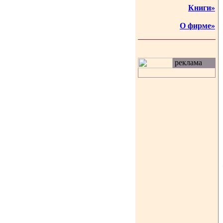
Книги»
О фирме»
реклама