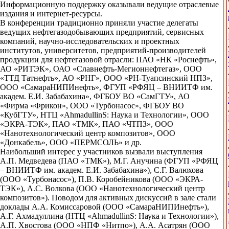
Информационную поддержку оказывали ведущие отраслевые
издания и интернет-ресурсы.
В конференции традиционно приняли участие делегаты
ведущих нефтегазодобывающих предприятий, сервисных
компаний, научно-исследовательских и проектных
институтов, университетов, предприятий-производителей
продукции для нефтегазовой отрасли: ПАО «НК «Роснефть»,
АО «РИТЭК», ОАО «Славнефть-Мегионнефтегаз», ООО
«ТТД Татнефть», АО «РНГ», ООО «РН-Туапсинский НПЗ»,
ООО «СамараНИПИнефть», ФГУП «РФЯЦ – ВНИИТФ им.
академ. Е.И. Забабахина», ФГБОУ ВО «СамГТУ», АО
«Фирма «Фрикон», ООО «Турбонасос», ФГБОУ ВО
«КубГТУ», НТЦ «AhmadullinS: Наука и Технологии», ООО
«ЭКРА-ТЭК», ПАО «ТМК», ПАО «ЧТПЗ», ООО
«Нанотехнологический центр композитов», ООО
«Донкабель», ООО «ПЕРМСОЛЬ» и др.
Наибольший интерес у участников вызвали выступления
А.П. Медведева (ПАО «ТМК»), М.Г. Анучина (ФГУП «РФЯЦ
– ВНИИТФ им. академ. Е.И. Забабахина»), С.Г. Валюхова
(ООО «Турбонасос»), П.В. Коробейникова (ООО «ЭКРА-
ТЭК»), А.С. Волкова (ООО «Нанотехнологический центр
композитов»). Поводом для активных дискуссий в зале стали
доклады А.А. Комиссаровой (ООО «СамараНИПИнефть»),
А.Г. Ахмадуллина (НТЦ «AhmadullinS: Наука и Технологии»),
А.П. Хвостова (ООО «НПФ «Нитпо»), А.А. Асатрян (ООО