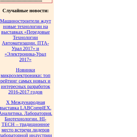
Случайные новости:
Машиностроители ждут
новые технологии на
выставках «Передовые
Технологии
Автоматизации. ПТА-
Урал 2017» и
«Электроника-Урал
2017»
Новинки
микроэлектроники: топ
рейтинг самых новых и
интересных разработок
2016-2017 годов
X Международная
выставка LABComplEX.
Аналитика. Лаборатория.
Биотехнологии. HI-
TECH – традиционное
место встречи лидеров
лабораторной индустрии