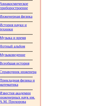
Авиакосмическое
приборостроение
...................................
Инженерная физика
...................................
История науки и
техники
...................................
Музыка и время
...................................
Нотный альбом
...................................
Музыковедение
...................................
Всеобщая история
...................................
Справочник инженера
...................................
Прикладная физика и
математика
...................................
Известия академии
инженерных наук им.
А.М. Прохорова
...................................