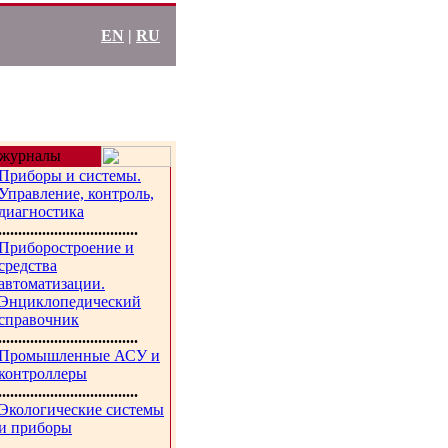
EN
|
RU
журналы
Приборы и системы.
Управление, контроль,
диагностика
...................................
Приборостроение и
средства
автоматизации.
Энциклопедический
справочник
...................................
Промышленные АСУ и
контроллеры
...................................
Экологические системы
и приборы
...................................