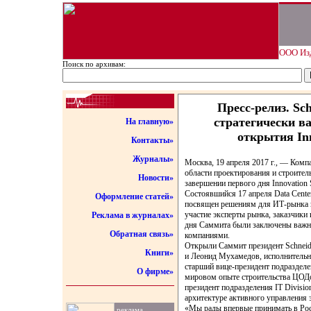
ООО Изд
Поиск по архивам:
Пресс-релиз. Sch
стратегически в
На главную»
открытия In
Контакты»
Журналы»
Москва, 19 апреля 2017 г., — Компан
области проектирования и строител
Новости»
завершении первого дня Innovation
Состоявшийся 17 апреля Data Cent
Оформление статей»
посвящен решениям для ИТ-рынка и
участие эксперты рынка, заказчики и
Реклама в журналах»
дня Саммита были заключены важны
Обратная связь»
компаниями.
Открыли Саммит президент Schneide
Книги»
и Леонид Мухамедов, исполнительн
старший вице-президент подразделен
О фирме»
мировом опыте строительства ЦОДо
президент подразделения IT Divisio
архитектуре активного управления 
«Мы рады впервые принимать в Ро
реклама