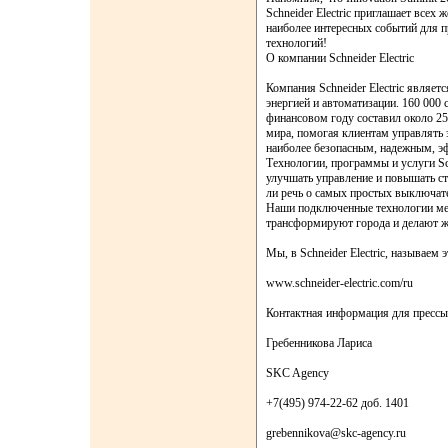
Schneider Electric приглашает всех
наиболее интересных событий для 
технологий!
О компании Schneider Electric
Компания Schneider Electric являе
энергией и автоматизации. 160 000 
финансовом году составил около 25 
мира, помогая клиентам управлять 
наиболее безопасным, надежным, 
Технологии, программы и услуги Sc
улучшать управление и повышать ст
ли речь о самых простых выключат
Наши подключенные технологии ме
трансформируют города и делают ж
Мы, в Schneider Electric, называем э
www.schneider-electric.com/ru
Контактная информация для прессы
Гребенникова Лариса
SKC Agency
+7(495) 974-22-62 доб. 1401
grebennikova@skc-agency.ru