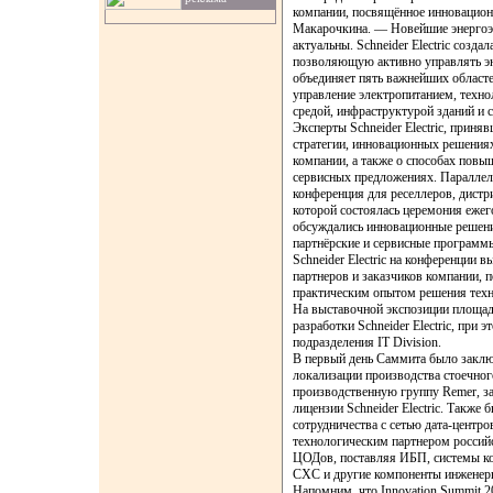
компании, посвящённое инновацио
Макарочкина. — Новейшие энергоэ
актуальны. Schneider Electric созд
позволяющую активно управлять эне
объединяет пять важнейших областе
управление электропитанием, техн
средой, инфраструктурой зданий и
Эксперты Schneider Electric, приняв
стратегии, инновационных решениях
компании, а также о способах повы
сервисных предложениях. Паралле
конференция для реселлеров, дистр
которой состоялась церемония ежег
обсуждались инновационные решения
партнёрские и сервисные программы
Schneider Electric на конференции 
партнеров и заказчиков компании, 
практическим опытом решения техн
На выставочной экспозиции площад
разработки Schneider Electric, при
подразделения IT Division.
В первый день Саммита было заклю
локализации производства стоечно
производственную группу Remer, з
лицензии Schneider Electric. Такж
сотрудничества с сетью дата-центров 
технологическим партнером российс
ЦОДов, поставляя ИБП, системы ко
СХС и другие компоненты инженер
Напомним, что Innovation Summit 201